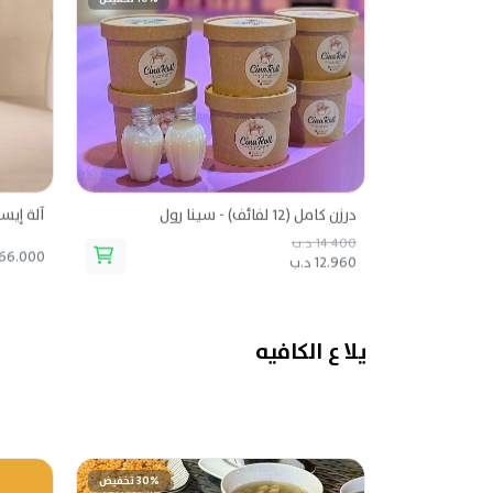
درزن كامل (12 لفائف) - سينا رول
آلة إيس
14.400 د.ب
66.000 د.ب
12.960 د.ب
يلا ع الكافيه
30% تخفيض