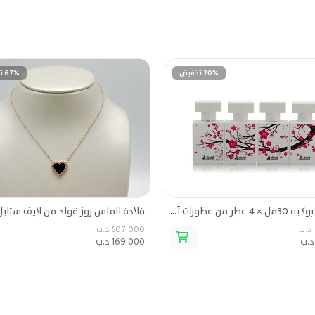
20% تخفيض
67% تخفيض
بلوسم بوكيه 30مل × 4 عطر من عطورات أصغر علي
507.000 د.ب
169.000 د.ب