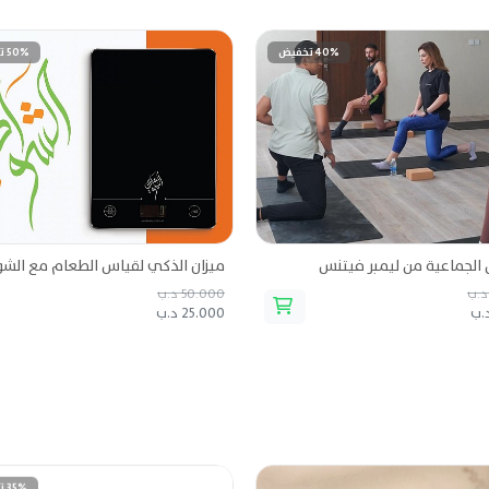
40% تخفيض
50% تخفيض
الجماعية من ليمبر فيتنس
ميزان الذكي لقياس الطعام مع الش
50.000 د.ب
25.000 د.ب
35% تخفيض