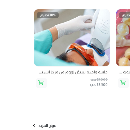
30% تخفيض
تنظيف وتلميع الاسنان من مركز الدكتورة جنات خليل لطب الأسنان
جلسة واحدة تبييض زووم من مركز اس.بي.اي للأسنان
55.000 د.ب
300.000 د.ب
38.500 د.ب
230.000 د.ب
عرض المزيد