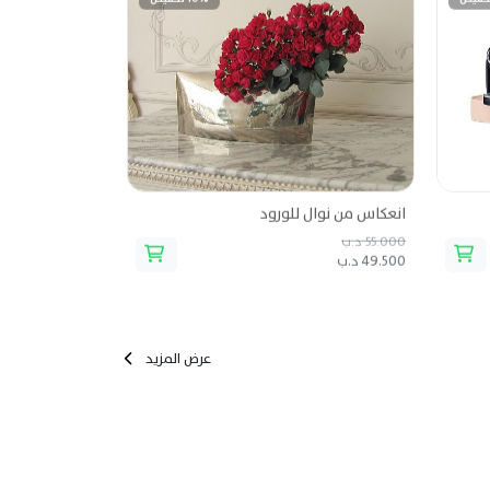
انعكاس من نوال للورود
55.000 د.ب
49.500 د.ب
عرض المزيد