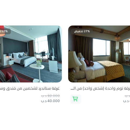
27% تخفيض
50% تخفيض
جناح بغرفة نوم واحدة (شخص واحد) من اليت منتجع وسبا
80.000 د.ب
40.000 د.ب