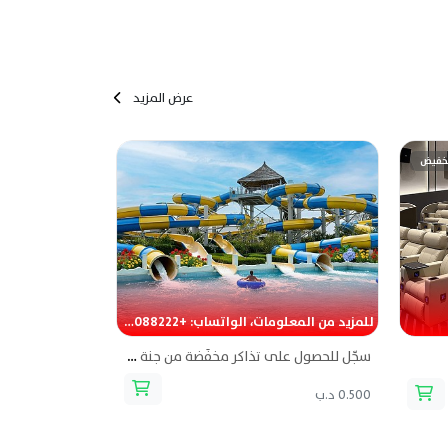
عرض المزيد
للمزيد من المعلومات، الواتساب: +97336088222
سجّل للحصول على تذاكر مخفّضة من جنة دلمون (الحديقة المائية)
0.500 د.ب