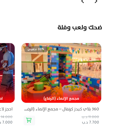
ضحك ولعب وفلة
30% تخفيض
مجمع الإنماء (الرفاع)
اح
360 بلاي كيدز كرنفال – مجمع الإنماء (الرفاع)
11.000 د.ب
14.000 د.ب
7.700 د.ب
7.000 د.ب