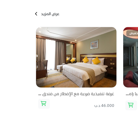
عرض المزيد
غرفة ستاندرد لشخصين من فندق وسبا رامي غراند
غرفة تنفيذية فردية مع الإفطار من فندق جولدن توليب
46.000 د.ب
54.000 د.ب