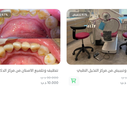
41% تخفيض
67% تخفيض
تبييض من مركز النخيل الطبي
30.000 د.ب
10.000 د.ب