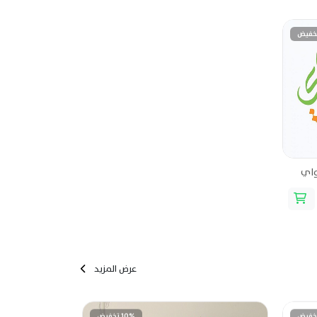
واي
عرض المزيد
10% تخفيض