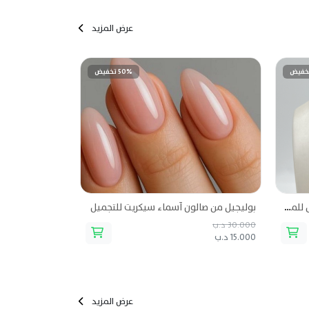
عرض المزيد
50% تخفيض
قلادة الماس روز قولد من لايف ستايل للمجوهرات
بوليجيل من صالون أسماء سيكريت للتجميل
30.000 د.ب
15.000 د.ب
عرض المزيد