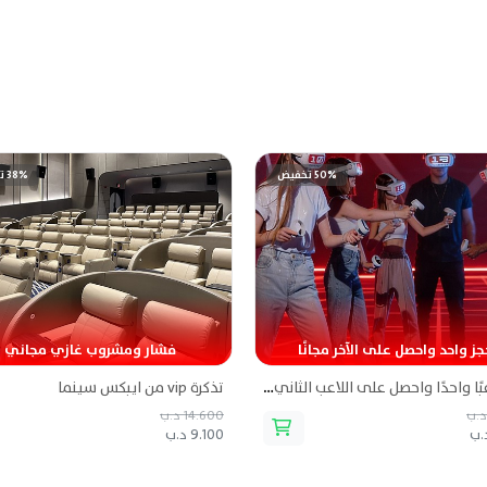
50% تخفيض
38% تخفيض
جز واحد واحصل على الآخر مجانًا
فشار ومشروب غازي مجاني
احجز لاعبًا واحدًا واحصل على اللاعب الثاني مجانًا من عالم آخر ساحة الواقع الافتراضي
تذكرة vip من ايبكس سينما
14.600 د.ب
9.100 د.ب