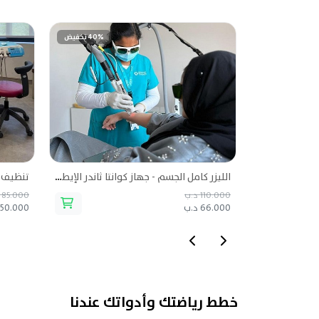
40% تخفيض
الليزر كامل الجسم - جهاز كوانتا ثاندر الإيطالي (جلستين أو 2 شخص) من مركز النخيل الطبي
تنظيف و
110.000 د.ب
85.000 د.ب
66.000 د.ب
50.000 د.ب
خطط رياضتك وأدواتك عندنا