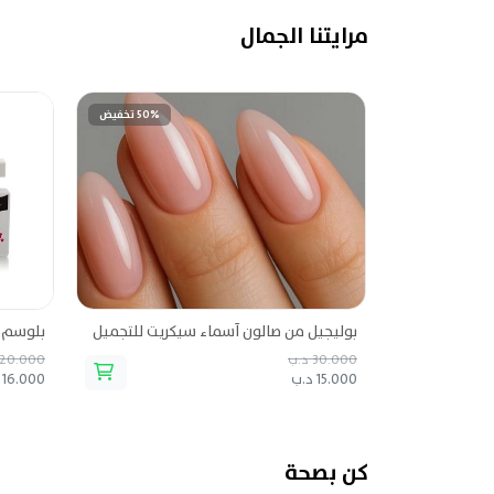
مرايتنا الجمال
50% تخفيض
بوليجيل من صالون أسماء سيكريت للتجميل
30.000 د.ب
20.000 د.ب
15.000 د.ب
16.000 د.ب
كن بصحة