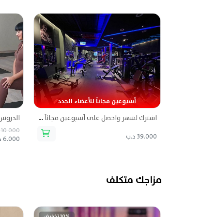
أسبوعين مجاناً للأعضاء الجدد
اشترك لشهر واحصل على أسبوعين مجاناً - جاكل فتنس
الدروس 
10.000 د.ب
39.000 د.ب
6.000 د.ب
مزاجك متكلف
10% تخفيض