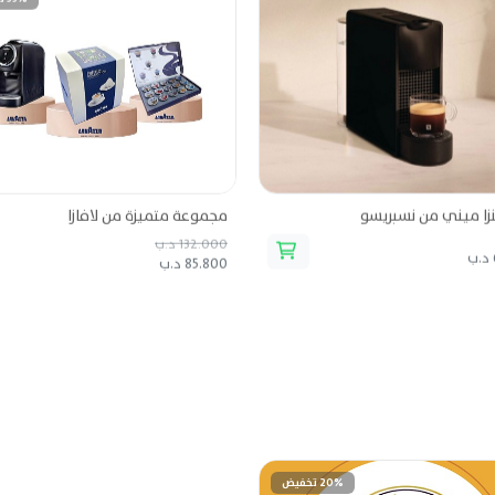
نزا ميني من نسبريسو
مجموعة متميزة من لافازا
132.000 د.ب
85.800 د.ب
20% تخفيض