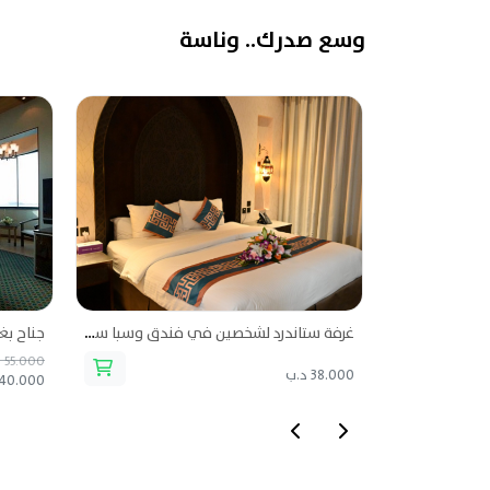
وسع صدرك.. وناسة
غرفة ستاندرد لشخصين في فندق وسبا سافوي غراند
55.000 د.ب
38.000 د.ب
40.000 د.ب