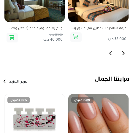
غرفة ستاندرد لشخصين في فندق وسبا سافوي غراند
جناح بغرفة نوم واحدة (شخص واحد) من اليت منتجع وسبا
55.000 د.ب
38.000 د.ب
40.000 د.ب
مرايتنا الجمال
عرض المزيد
50% تخفيض
20% تخفيض