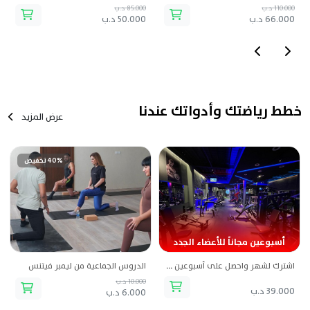
110.000 د.ب
85.000 د.ب
66.000 د.ب
50.000 د.ب
خطط رياضتك وأدواتك عندنا
عرض المزيد
40% تخفيض
أسبوعين مجاناً للأعضاء الجدد
اشترك لشهر واحصل على أسبوعين مجاناً - جاكل فتنس
الدروس الجماعية من ليمبر فيتنس
10.000 د.ب
39.000 د.ب
6.000 د.ب