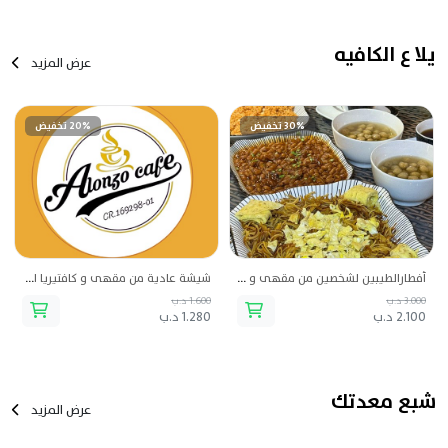
يلا ع الكافيه
عرض المزيد
30% تخفيض
20% تخفيض
أفطارالطيبين لشخصين من مقهى و كافتيريا الونزو
شيشة عادية من مقهى و كافتيريا الونزو
3.000 د.ب
1.600 د.ب
2.100 د.ب
1.280 د.ب
شبع معدتك
عرض المزيد