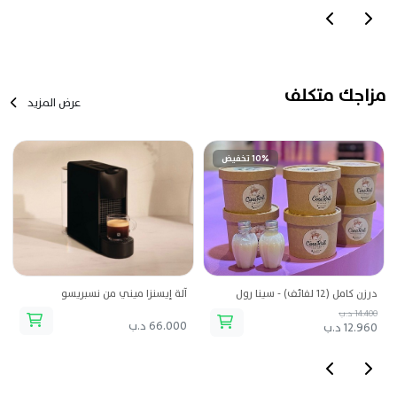
مزاجك متكلف
عرض المزيد
10% تخفيض
درزن كامل (12 لفائف) - سينا رول
آلة إيسنزا ميني من نسبريسو
14.400 د.ب
66.000 د.ب
12.960 د.ب