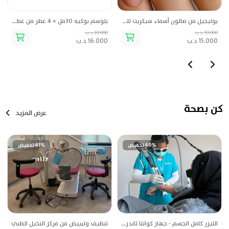
بوليجيل من صالون أسماء سيكريت للتجميل
بلوسم بوكيه 30مل × 4 عطر من عطورات أصغر علي
30.000 د.ب
20.000 د.ب
15.000 د.ب
16.000 د.ب
كن بصحة
عرض المزيد
40% تخفيض
41% تخفيض
الليزر كامل الجسم - جهاز كوانتا ثاندر الإيطالي (جلستين أو 2 شخص) من مركز النخيل الطبي
تنظيف وتبييض من مركز النخيل الطبي