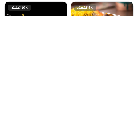
15% تخفيض
20% تخفيض
بغالي بولو رقبة او ماهيجا من انارستان المطعم الايراني
بلاك أنجوس برجر 24 كي من بلاك أنجوس ستيك هاوس
11.880 د.ب
9.500 د.ب
10.098 د.ب
7.600 د.ب
كل اللي ناقص بيتك
عرض المزيد