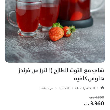
شاي مع التوت الطازج (1 لتر) من فرندز
هاوس كافيه
المنتجات والخدمات
الشخصيات
مريم شكيب
4.800
د.ب
3.360
د.ب